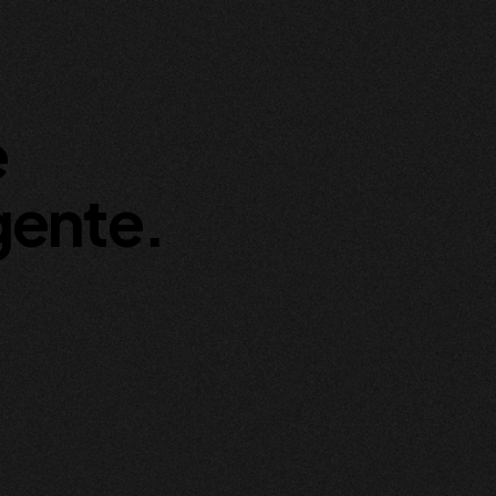
e
gente.