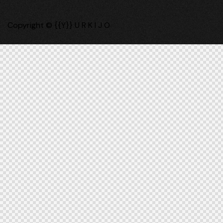
Copyright © {{Y}} U R K I J O