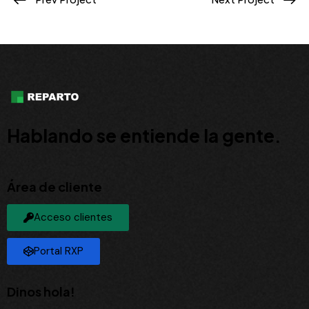
Hablando se entiende la gente.
Área de cliente
Acceso clientes
Portal RXP
Dinos hola!