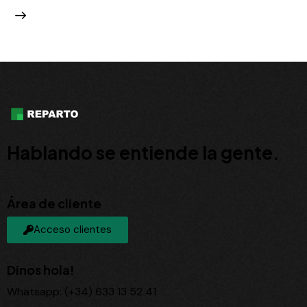
Hablando se entiende la gente.
Área de cliente
Acceso clientes
Dinos hola!
Whatsapp: (+34) 633 13 52 41