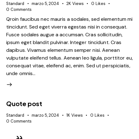
Standard
marzo 5, 2024
2K
Views
0
Likes
0
Comments
Qroin faucibus nec mauris a sodales, sed elementum mi
tincidunt. Sed eget viverra egestas nisi in consequat.
Fusce sodales augue a accumsan. Cras sollicitudin,
ipsum eget blandit pulvinar. Integer tincidunt. Cras
dapibus. Vivamus elementum semper nisi. Aenean
vulputate eleifend tellus. Aenean leo ligula, porttitor eu,
consequat vitae, eleifend ac, enim. Sed ut perspiciatis,
unde omnis…
Quote post
Standard
marzo 5, 2024
1K
Views
0
Likes
0
Comments