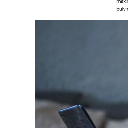
maxi
pulvi