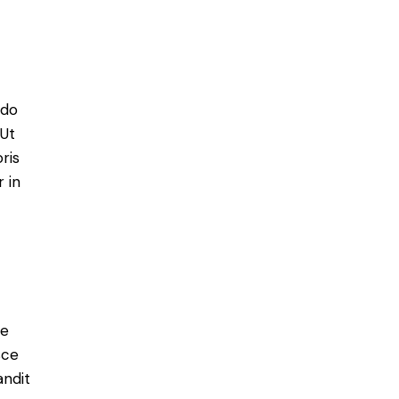
 do
 Ut
ris
 in
ue
sce
andit