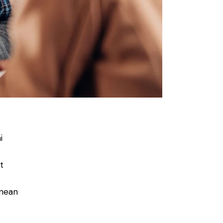
i
t
enean