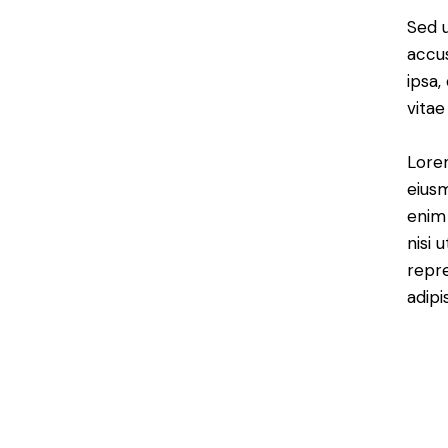
Sed u
accu
ipsa,
vitae
Lorem
eiusm
enim 
nisi 
repr
adipi