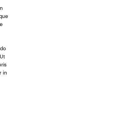
em
que
ae
 do
 Ut
ris
 in