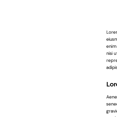
Lorem
eiusm
enim 
nisi 
repr
adipi
Lor
Aenea
sene
gravi