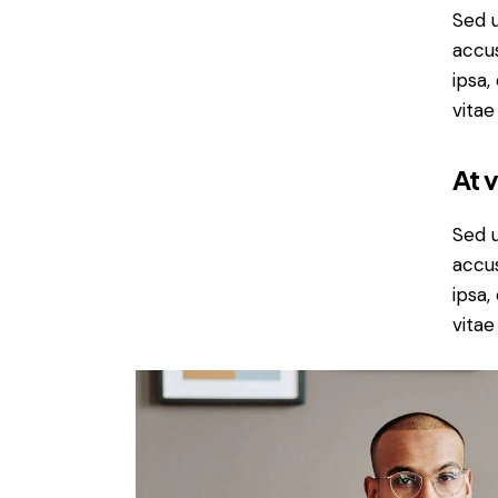
Sed u
accu
ipsa,
vitae
At 
Sed u
accu
ipsa,
vitae