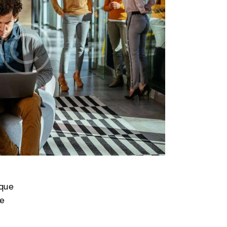
que
ae