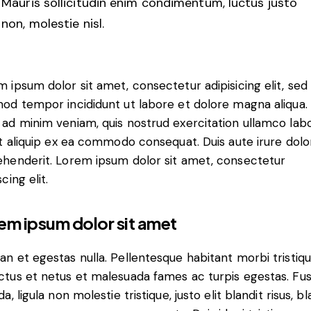
Mauris sollicitudin enim condimentum, luctus justo
non, molestie nisl.
 ipsum dolor sit amet, consectetur adipisicing elit, sed
od tempor incididunt ut labore et dolore magna aliqua.
ad minim veniam, quis nostrud exercitation ullamco labo
ut aliquip ex ea commodo consequat. Duis aute irure dolor
ehenderit. Lorem ipsum dolor sit amet, consectetur
scing elit.
em ipsum dolor sit amet
n et egestas nulla. Pellentesque habitant morbi tristiq
ctus et netus et malesuada fames ac turpis egestas. Fu
da, ligula non molestie tristique, justo elit blandit risus, bl