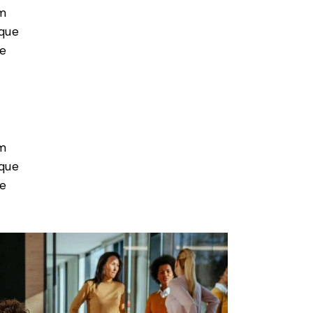
em
que
ae
em
que
ae