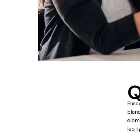
Fusce
bland
elem
leo l