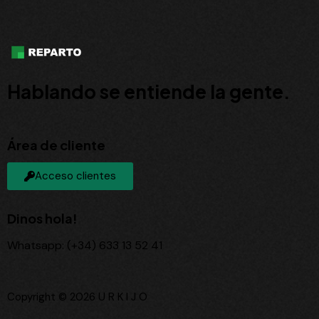
Hablando se entiende la gente.
Área de cliente
Acceso clientes
Dinos hola!
Whatsapp: (+34) 633 13 52 41
Copyright © 2026 U R K I J O