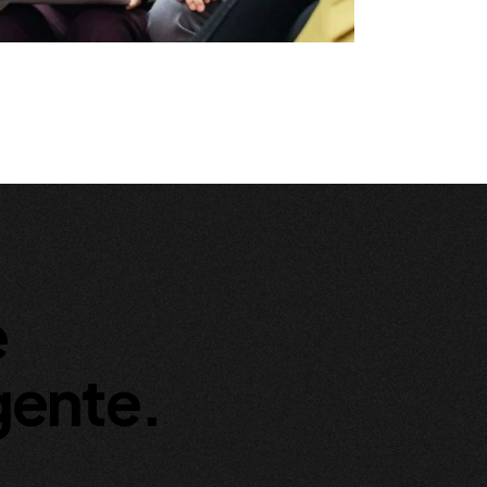
e
gente.